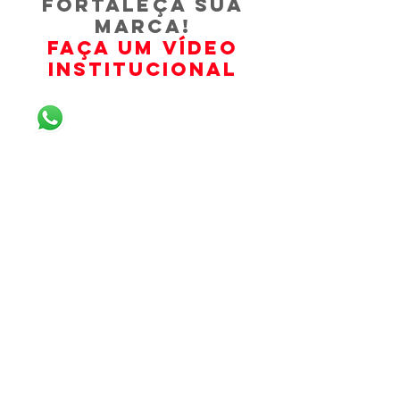
FORTALEçA SUA
MARCA!
Faça um vídeo
institucional
FALE CONOSCO
Vídeo Institucional à partir
de
R$ 3.000,00
•
Roteiro
• 01 diária de captação - 05 horas - Grande SP
• Gravação em Full HD
• Edição, Trilha e Animações
• Finalização do filme com até 01 minuto em
formato 16:9
C
omo Fazemos